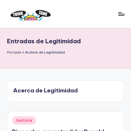
Saltar
al
E
Think
contenido
Tank
l
Entradas de Legitimidad
P
r
Portada
»
Archivo de Legitimidad
o
y
e
Acerca de Legitimidad
c
t
o
Publicado
L
Justicia
en