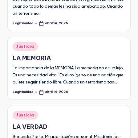
cuando todo lo demás les ha sido arrebatado. Cuando
un terrorismo…
Legitimidad
abril 14, 2026
Publicado
por
Publicado
Justicia
en
LA MEMORIA
La importancia de la MEMORIA La memoria no es un lujo.
Es una necesidad vital. Es el oxígeno de una nación que
quiere seguir siendo libre. Cuando un terrorismo tan…
Legitimidad
abril 14, 2026
Publicado
por
Publicado
Justicia
en
LA VERDAD
Segunda Parte. Mi aportación personal: Mis dominios.