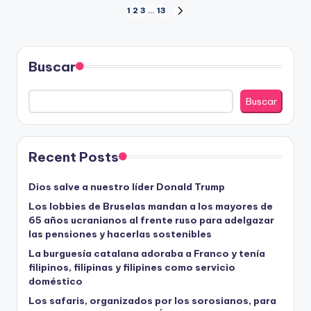
Paginación
1
2
3
…
13
SIGUIENTE
PÁGINA
de
entradas
Buscar
Buscar
Recent Posts
Dios salve a nuestro líder Donald Trump
Los lobbies de Bruselas mandan a los mayores de
65 años ucranianos al frente ruso para adelgazar
las pensiones y hacerlas sostenibles
La burguesía catalana adoraba a Franco y tenía
filipinos, filipinas y filipines como servicio
doméstico
Los safaris, organizados por los sorosianos, para