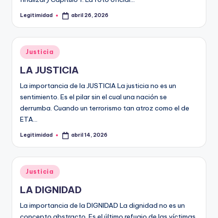
Legitimidad
abril 26, 2026
Publicado
por
Publicado
Justicia
en
LA JUSTICIA
La importancia de la JUSTICIA La justicia no es un
sentimiento. Es el pilar sin el cual una nación se
derrumba. Cuando un terrorismo tan atroz como el de
ETA…
Legitimidad
abril 14, 2026
Publicado
por
Publicado
Justicia
en
LA DIGNIDAD
La importancia de la DIGNIDAD La dignidad no es un
concepto abstracto. Es el último refugio de las víctimas