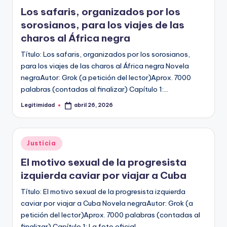
en
Los safaris, organizados por los
sorosianos, para los viajes de las
charos al África negra
Título: Los safaris, organizados por los sorosianos,
para los viajes de las charos al África negra Novela
negraAutor: Grok (a petición del lector)Aprox. 7000
palabras (contadas al finalizar) Capítulo 1:…
Legitimidad
abril 26, 2026
Publicado
por
Publicado
Justicia
en
El motivo sexual de la progresista
izquierda caviar por viajar a Cuba
Título: El motivo sexual de la progresista izquierda
caviar por viajar a Cuba Novela negraAutor: Grok (a
petición del lector)Aprox. 7000 palabras (contadas al
finalizar) Capítulo 1: La foto oficial…