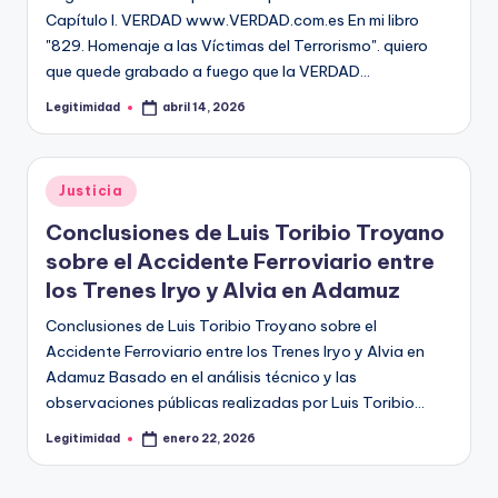
Capítulo I. VERDAD www.VERDAD.com.es En mi libro
"829. Homenaje a las Víctimas del Terrorismo". quiero
que quede grabado a fuego que la VERDAD…
Legitimidad
abril 14, 2026
Publicado
por
Publicado
Justicia
en
Conclusiones de Luis Toribio Troyano
sobre el Accidente Ferroviario entre
los Trenes Iryo y Alvia en Adamuz
Conclusiones de Luis Toribio Troyano sobre el
Accidente Ferroviario entre los Trenes Iryo y Alvia en
Adamuz Basado en el análisis técnico y las
observaciones públicas realizadas por Luis Toribio…
Legitimidad
enero 22, 2026
Publicado
por