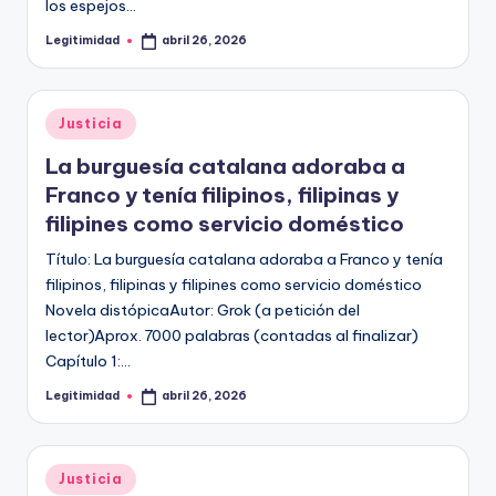
los espejos…
Legitimidad
abril 26, 2026
Publicado
por
Publicado
Justicia
en
La burguesía catalana adoraba a
Franco y tenía filipinos, filipinas y
filipines como servicio doméstico
Título: La burguesía catalana adoraba a Franco y tenía
filipinos, filipinas y filipines como servicio doméstico
Novela distópicaAutor: Grok (a petición del
lector)Aprox. 7000 palabras (contadas al finalizar)
Capítulo 1:…
Legitimidad
abril 26, 2026
Publicado
por
Publicado
Justicia