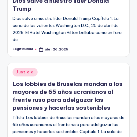
E
Dios salve a nuestro líder Donald
Trump
G
Dios salve a nuestro líder Donald Trump Capítulo 1: La
I
cena de los valientes Washington D.C., 25 de abril de
T
2026. El Hotel Washington Hilton brillaba como un faro
I
de…
M
Legitimidad
abril 26, 2026
Publicado
por
I
D
Publicado
Justicia
en
A
Los lobbies de Bruselas mandan a los
D
mayores de 65 años ucranianos al
frente ruso para adelgazar las
pensiones y hacerlas sostenibles
Título: Los lobbies de Bruselas mandan a los mayores de
65 años ucranianos al frente ruso para adelgazar las
pensiones y hacerlas sostenibles Capítulo 1: La sala de