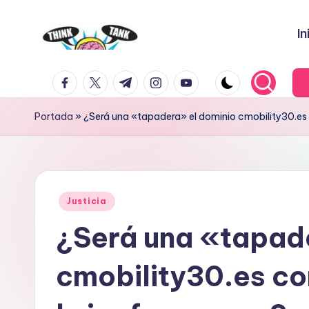
In
Saltar
al
E
Think
contenido
facebook.com
twitter.com
t.me
instagram.com
youtube.com
Tank
l
P
Portada
»
¿Será una «tapadera» el dominio cmobility30.es
r
o
Publicado
y
Justicia
en
¿Será una «tapad
e
c
cmobility30.es co
t