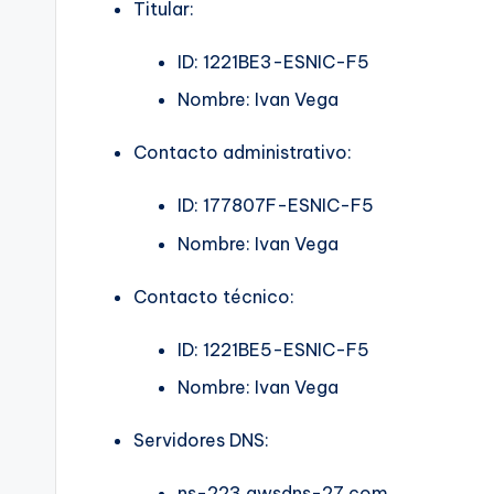
Titular:
D
ID: 1221BE3-ESNIC-F5
Nombre: Ivan Vega
Contacto administrativo:
ID: 177807F-ESNIC-F5
Nombre: Ivan Vega
Contacto técnico:
ID: 1221BE5-ESNIC-F5
Nombre: Ivan Vega
Servidores DNS:
ns-223.awsdns-27.com