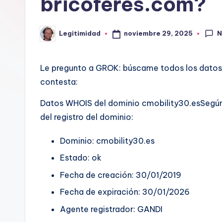
bricoferes.com?
o
L
N
noviembre 29, 2025
Legitimidad
Publicado
por
E
Le pregunto a GROK: búscame todos los datos
G
contesta:
I
Datos WHOIS del dominio cmobility30.esSegún l
T
del registro del dominio:
I
Dominio: cmobility30.es
M
Estado: ok
I
Fecha de creación: 30/01/2019
Fecha de expiración: 30/01/2026
D
Agente registrador: GANDI
A