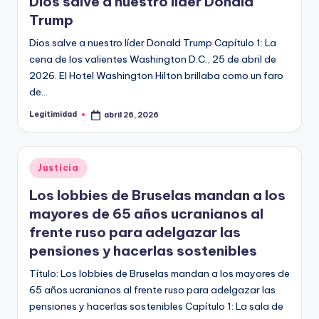
E
Dios salve a nuestro líder Donald
Trump
G
Dios salve a nuestro líder Donald Trump Capítulo 1: La
I
cena de los valientes Washington D.C., 25 de abril de
T
2026. El Hotel Washington Hilton brillaba como un faro
I
de…
M
Legitimidad
abril 26, 2026
Publicado
por
I
D
Publicado
Justicia
en
A
Los lobbies de Bruselas mandan a los
D
mayores de 65 años ucranianos al
frente ruso para adelgazar las
pensiones y hacerlas sostenibles
Título: Los lobbies de Bruselas mandan a los mayores de
65 años ucranianos al frente ruso para adelgazar las
pensiones y hacerlas sostenibles Capítulo 1: La sala de