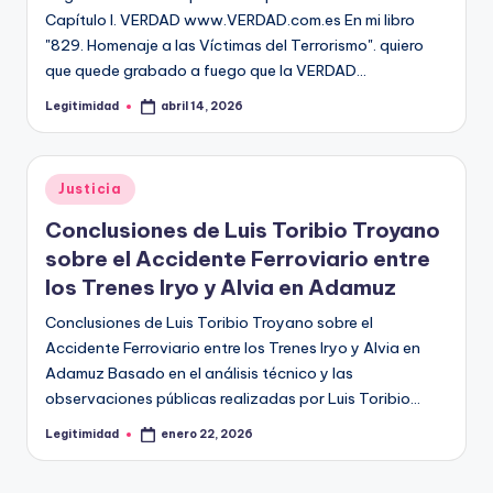
Capítulo I. VERDAD www.VERDAD.com.es En mi libro
"829. Homenaje a las Víctimas del Terrorismo". quiero
que quede grabado a fuego que la VERDAD…
Legitimidad
abril 14, 2026
Publicado
por
Publicado
Justicia
en
Conclusiones de Luis Toribio Troyano
sobre el Accidente Ferroviario entre
los Trenes Iryo y Alvia en Adamuz
Conclusiones de Luis Toribio Troyano sobre el
Accidente Ferroviario entre los Trenes Iryo y Alvia en
Adamuz Basado en el análisis técnico y las
observaciones públicas realizadas por Luis Toribio…
Legitimidad
enero 22, 2026
Publicado
por