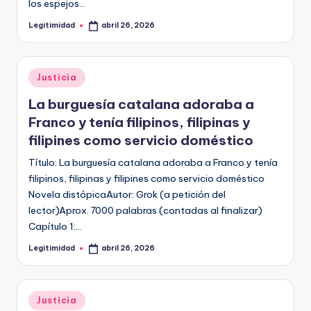
los espejos…
Legitimidad
abril 26, 2026
Publicado
por
Publicado
Justicia
en
La burguesía catalana adoraba a
Franco y tenía filipinos, filipinas y
filipines como servicio doméstico
Título: La burguesía catalana adoraba a Franco y tenía
filipinos, filipinas y filipines como servicio doméstico
Novela distópicaAutor: Grok (a petición del
lector)Aprox. 7000 palabras (contadas al finalizar)
Capítulo 1:…
Legitimidad
abril 26, 2026
Publicado
por
Publicado
Justicia