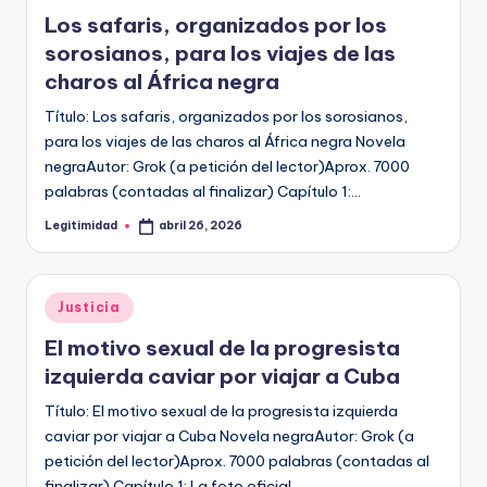
en
Los safaris, organizados por los
sorosianos, para los viajes de las
charos al África negra
Título: Los safaris, organizados por los sorosianos,
para los viajes de las charos al África negra Novela
negraAutor: Grok (a petición del lector)Aprox. 7000
palabras (contadas al finalizar) Capítulo 1:…
Legitimidad
abril 26, 2026
Publicado
por
Publicado
Justicia
en
El motivo sexual de la progresista
izquierda caviar por viajar a Cuba
Título: El motivo sexual de la progresista izquierda
caviar por viajar a Cuba Novela negraAutor: Grok (a
petición del lector)Aprox. 7000 palabras (contadas al
finalizar) Capítulo 1: La foto oficial…