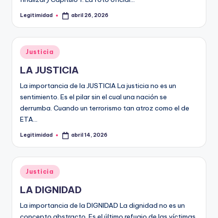
Legitimidad
abril 26, 2026
Publicado
por
Publicado
Justicia
en
LA JUSTICIA
La importancia de la JUSTICIA La justicia no es un
sentimiento. Es el pilar sin el cual una nación se
derrumba. Cuando un terrorismo tan atroz como el de
ETA…
Legitimidad
abril 14, 2026
Publicado
por
Publicado
Justicia
en
LA DIGNIDAD
La importancia de la DIGNIDAD La dignidad no es un
concepto abstracto. Es el último refugio de las víctimas