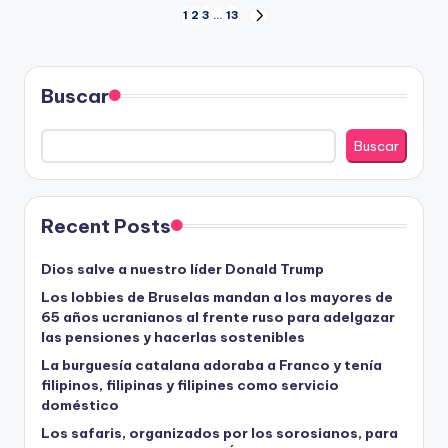
Paginación
1
2
3
…
13
SIGUIENTE
PÁGINA
de
entradas
Buscar
Buscar
Recent Posts
Dios salve a nuestro líder Donald Trump
Los lobbies de Bruselas mandan a los mayores de
65 años ucranianos al frente ruso para adelgazar
las pensiones y hacerlas sostenibles
La burguesía catalana adoraba a Franco y tenía
filipinos, filipinas y filipines como servicio
doméstico
Los safaris, organizados por los sorosianos, para