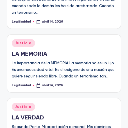
cuando todo lo demás les ha sido arrebatado. Cuando
un terrorismo…
Legitimidad
abril 14, 2026
Publicado
por
Publicado
Justicia
en
LA MEMORIA
La importancia de la MEMORIA La memoria no es un lujo.
Es una necesidad vital. Es el oxígeno de una nación que
quiere seguir siendo libre. Cuando un terrorismo tan…
Legitimidad
abril 14, 2026
Publicado
por
Publicado
Justicia
en
LA VERDAD
Segunda Parte. Mi aportación personal: Mis dominios.