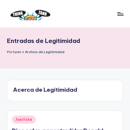
Saltar
al
E
Think
contenido
Tank
l
Entradas de Legitimidad
P
r
Portada
»
Archivo de Legitimidad
o
y
e
Acerca de Legitimidad
c
t
o
Publicado
L
Justicia
en