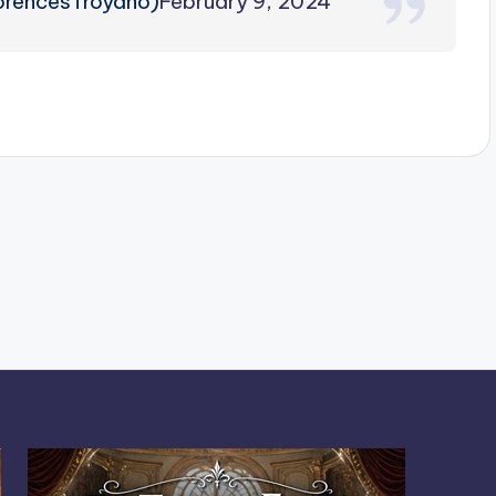
orencesTroyano)
February 9, 2024