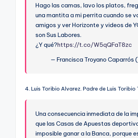
Hago las camas, lavo los platos, freg
D
una mantita a mi perrita cuando se v
amigos y ver Horizonte y videos de 
son Sus Labores.
¿Y qué?
https://t.co/W5qQFaT8zc
— Francisca Troyano Caparrós
4. Luis Toribio Alvarez. Padre de Luis Toribi
Una consecuencia inmediata de la impla
que las Casas de Apuestas deportivas
imposible ganar a la Banca, porque e