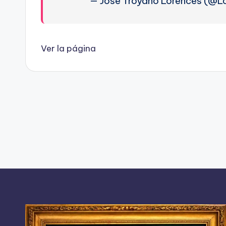
— Jose Troyano Lorences (@L
Ver la página