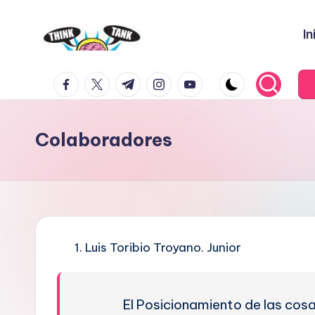
In
Saltar
al
E
Think
contenido
facebook.com
twitter.com
t.me
instagram.com
youtube.com
Tank
l
P
Colaboradores
r
o
y
e
Luis Toribio Troyano. Junior
c
t
El Posicionamiento de las cos