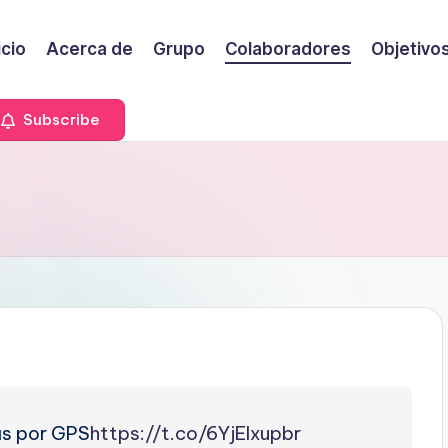
icio
Acerca de
Grupo
Colaboradores
Objetivo
Subscribe
as por GPS
https://t.co/6YjElxupbr