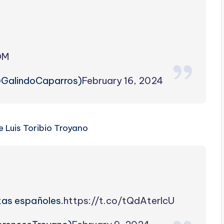
DM
@GalindoCaparros)
February 16, 2024
 Luis Toribio Troyano
tas españoles.
https://t.co/tQdAterIcU