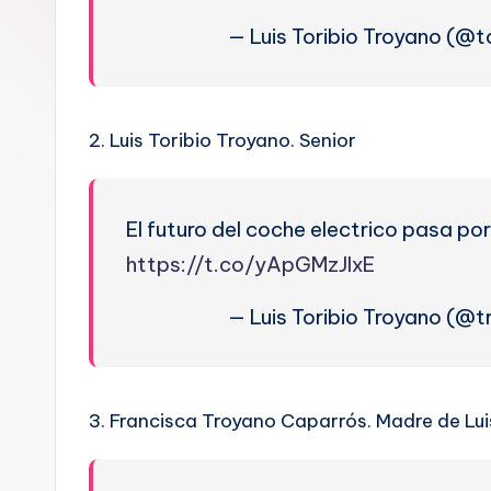
o
— Luis Toribio Troyano (@t
L
E
2. Luis Toribio Troyano. Senior
G
I
El futuro del coche electrico pasa p
T
https://t.co/yApGMzJIxE
I
— Luis Toribio Troyano (@t
M
I
3. Francisca Troyano Caparrós. Madre de Lui
D
A