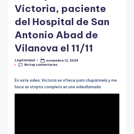
E
Victoria, paciente
G
del Hospital de San
I
T
Antonio Abad de
I
Vilanova el 11/11
M
I
Legitimidad
noviembre 12, 2024
Publicado
No hay comentarios
por
D
A
En este video, Victoria se ofrece para chupármela y me
hace un striptis completo en una videollamada
D