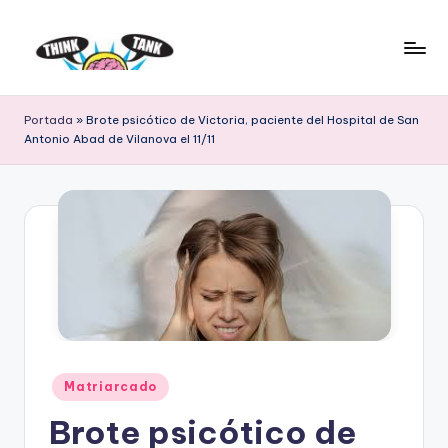
Saltar
al
E
Think
contenido
Tank
l
Portada
»
Brote psicótico de Victoria, paciente del Hospital de San
Antonio Abad de Vilanova el 11/11
P
r
o
y
e
c
t
o
Publicado
Matriarcado
en
L
Brote psicótico de