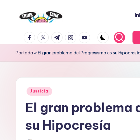
In
Saltar
al
E
Think
contenido
facebook.com
twitter.com
t.me
instagram.com
youtube.com
Tank
l
P
Portada
»
El gran problema del Progresismo es su Hipocresí
r
o
Publicado
y
Justicia
en
El gran problema 
e
c
su Hipocresía
t