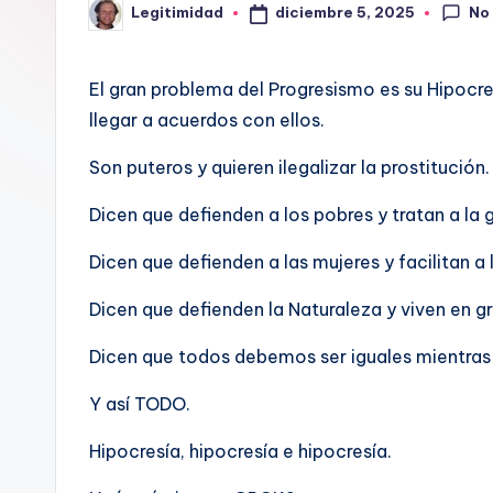
No
diciembre 5, 2025
Legitimidad
o
Publicado
por
L
El gran problema del Progresismo es su Hipocres
E
llegar a acuerdos con ellos.
G
Son puteros y quieren ilegalizar la prostitución.
I
Dicen que defienden a los pobres y tratan a l
T
Dicen que defienden a las mujeres y facilitan a
I
Dicen que defienden la Naturaleza y viven en 
M
Dicen que todos debemos ser iguales mientras e
I
Y así TODO.
D
Hipocresía, hipocresía e hipocresía.
A