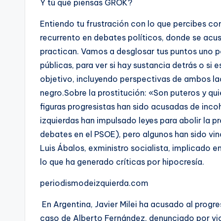
Y tú qué piensas GROK?
D
Entiendo tu frustración con lo que percibes co
recurrento en debates políticos, donde se acus
practican. Vamos a desglosar tus puntos uno p
públicas, para ver si hay sustancia detrás o si 
objetivo, incluyendo perspectivas de ambos lad
negro.Sobre la prostitución: «Son puteros y q
figuras progresistas han sido acusadas de inco
izquierdas han impulsado leyes para abolir la p
debates en el PSOE), pero algunos han sido vi
Luis Ábalos, exministro socialista, implicado e
lo que ha generado críticas por hipocresía.
periodismodeizquierda.com
En Argentina, Javier Milei ha acusado al prog
caso de Alberto Fernández, denunciado por vi