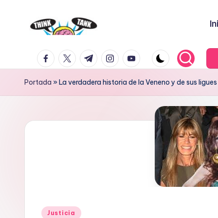
In
Saltar
al
E
Think
contenido
facebook.com
twitter.com
t.me
instagram.com
youtube.com
Tank
l
P
Portada
»
La verdadera historia de la Veneno y de sus ligues
r
o
y
e
c
t
Publicado
Justicia