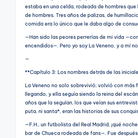
estaba en una celda, rodeada de hombres que l
de hombres. Tres años de palizas, de humillacio
comida era lo único que le daba algo de consu
—Han sido las peores perrerías de mi vida —con
encendidos—. Pero yo soy La Veneno, y a mí n
—
**Capítulo 3: Los nombres detrás de las inicial
La Veneno no solo sobrevivió; volvió con más f
llegando, y ella seguía siendo la reina del esc
años que la seguían, los que veían sus entrevis
puta, ni santa*, eran las historias de sus conqui
—F.H., un futbolista del Real Madrid, ¡qué noch
bar de Chueca rodeada de fans—. Fue después 