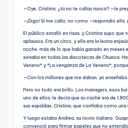
—Oye, Cristina, ¿tú no te callas nunca? —le pr
—¡Digo! Si me callo, no como —respondió ella, 
El público estalló en risas, y Cristina supo que 
aplausos. Era un circo, y ella era la leona enja
noche, más de lo que había ganado en meses en 
sonaba en todas las discotecas de Chueca. Has
Veneno* y *La venganza de La Veneno*, porque
—Con los millones que me daban, yo enseñaba l
Pero no todo era brillo. Los managers, esos bui
uno de ellos, le decía que su caché era de 1.8
sus espaldas. Cristina, que confiaba como una 
Y luego estaba Andrea, su novio italiano. Guap
convenció para firmar papeles que no entendía,