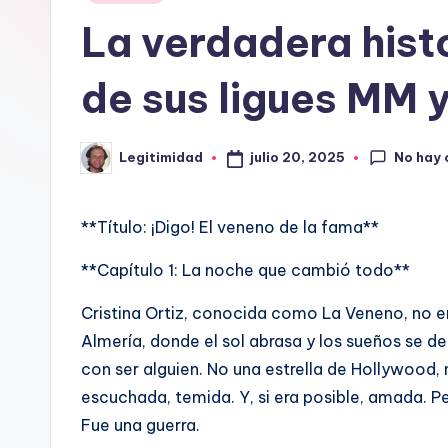
en
o
La verdadera hist
L
de sus ligues MM y
E
G
No hay
julio 20, 2025
Legitimidad
Publicado
por
I
T
**Título: ¡Digo! El veneno de la fama**
I
**Capítulo 1: La noche que cambió todo**
M
Cristina Ortiz, conocida como La Veneno, no er
Almería, donde el sol abrasa y los sueños se d
I
con ser alguien. No una estrella de Hollywood, n
D
escuchada, temida. Y, si era posible, amada. Pe
Fue una guerra.
A