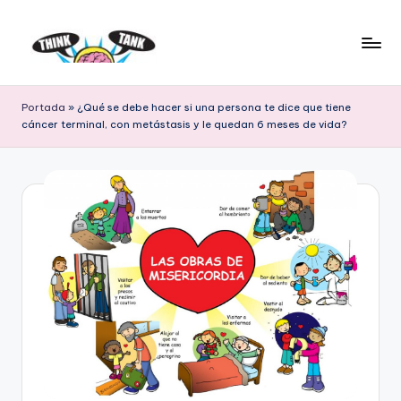
Saltar
al
E
Think
contenido
Tank
l
Portada
»
¿Qué se debe hacer si una persona te dice que tiene
cáncer terminal, con metástasis y le quedan 6 meses de vida?
P
r
o
y
e
c
t
o
L