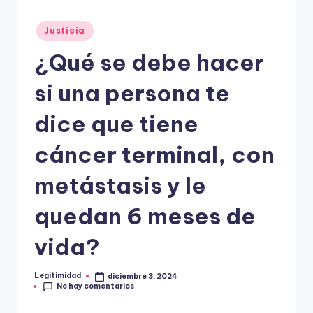
E
G
Publicado
Justicia
en
I
¿Qué se debe hacer
T
si una persona te
I
M
dice que tiene
I
cáncer terminal, con
D
metástasis y le
A
D
quedan 6 meses de
vida?
Legitimidad
diciembre 3, 2024
Publicado
No hay comentarios
por