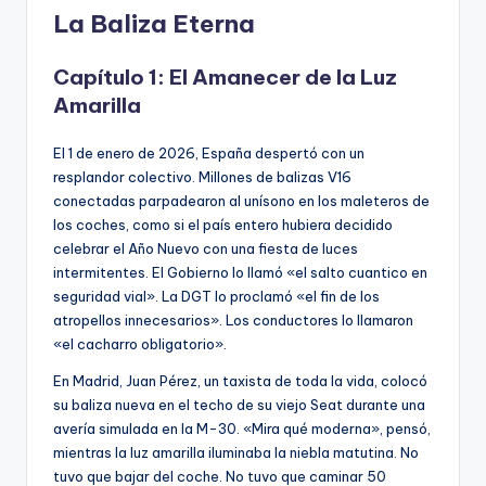
E
La Baliza Eterna
G
I
Capítulo 1: El Amanecer de la Luz
Amarilla
T
I
El 1 de enero de 2026, España despertó con un
M
resplandor colectivo. Millones de balizas V16
conectadas parpadearon al unísono en los maleteros de
I
los coches, como si el país entero hubiera decidido
D
celebrar el Año Nuevo con una fiesta de luces
intermitentes. El Gobierno lo llamó «el salto cuantico en
A
seguridad vial». La DGT lo proclamó «el fin de los
D
atropellos innecesarios». Los conductores lo llamaron
«el cacharro obligatorio».
En Madrid, Juan Pérez, un taxista de toda la vida, colocó
su baliza nueva en el techo de su viejo Seat durante una
avería simulada en la M-30. «Mira qué moderna», pensó,
mientras la luz amarilla iluminaba la niebla matutina. No
tuvo que bajar del coche. No tuvo que caminar 50