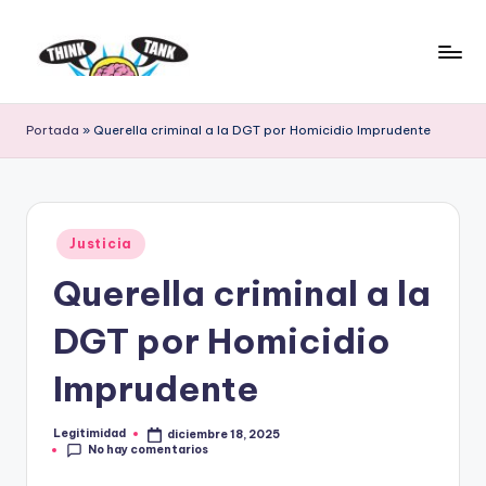
Saltar
al
E
Think
contenido
Tank
l
Portada
»
Querella criminal a la DGT por Homicidio Imprudente
P
r
o
Publicado
Justicia
en
y
Querella criminal a la
e
DGT por Homicidio
c
t
Imprudente
o
Legitimidad
diciembre 18, 2025
Publicado
L
No hay comentarios
por