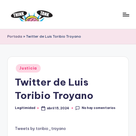
Saltar
al
E
Think
contenido
Tank
l
Portada
»
Twitter de Luis Toribio Troyano
P
r
o
Publicado
Justicia
en
y
Twitter de Luis
e
Toribio Troyano
c
t
No hay comentarios
Legitimidad
abril 15, 2024
Publicado
por
o
L
Tweets by toribio_troyano