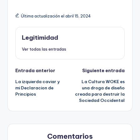
E
G
Última actualización el abril 15, 2024
I
T
Legitimidad
I
Ver todas las entradas
M
I
Navegación
Entrada anterior
Siguiente entrada
D
A
La izquierda caviar y
La Cultura WOKE es
de
mi Declaracion de
una droga de diseño
D
Principios
creada para destruir la
entradas
Sociedad Occidental
Comentarios