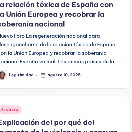
la relación tóxica de España con
la Unión Europea y recobrar la
soberanía nacional
Nuevo libro La regeneración nacional para
desengancharse de la relación tóxica de España
con la Unión Europea y recobrar la soberanía
nacional España va mal. Los demás países de la…
agosto 10, 2025
Legitimidad
ublicado
or
Publicado
Justicia
en
Explicación del por qué del
aumento de la violencia y censura