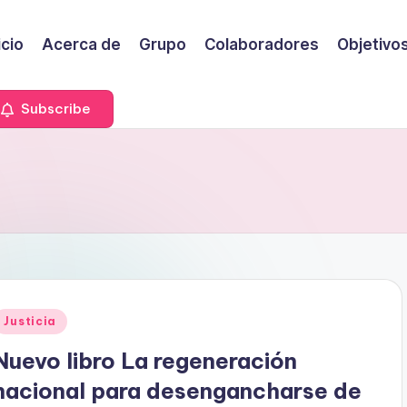
icio
Acerca de
Grupo
Colaboradores
Objetivo
Subscribe
Publicado
Justicia
en
Nuevo libro La regeneración
nacional para desengancharse de