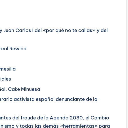
rey Juan Carlos I del «por qué no te callas» y del
areol Rewind
mesilla
iales
ñol, Cake Minuesa
erario activista español denunciante de la
ntes del fraude de la Agenda 2030, el Cambio
eminismo y todas las demás «herramientas» para