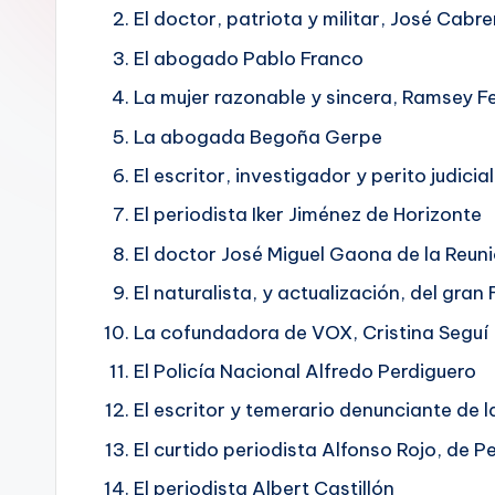
o
El doctor, patriota y militar, José Cabre
El abogado Pablo Franco
L
La mujer razonable y sincera, Ramsey F
E
La abogada Begoña Gerpe
G
El escritor, investigador y perito judicial
I
El periodista Iker Jiménez de Horizonte
T
El doctor José Miguel Gaona de la Reun
El naturalista, y actualización, del gran
I
La cofundadora de VOX, Cristina Seguí
M
El Policía Nacional Alfredo Perdiguero
I
El escritor y temerario denunciante de la
D
El curtido periodista Alfonso Rojo, de Pe
A
El periodista Albert Castillón