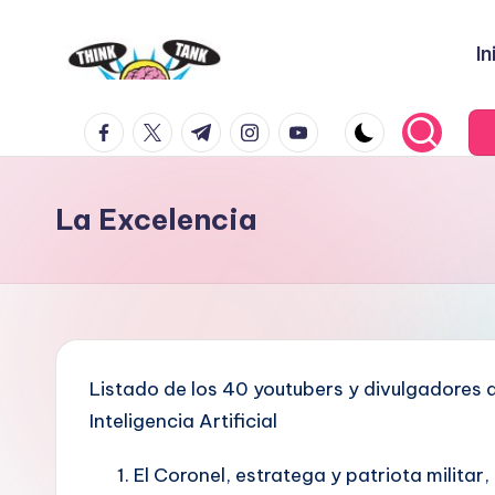
In
Saltar
al
E
Think
contenido
facebook.com
twitter.com
t.me
instagram.com
youtube.com
Tank
l
P
La Excelencia
r
o
y
e
Listado de los 40 youtubers y divulgadores
c
Inteligencia Artificial
t
El Coronel, estratega y patriota militar