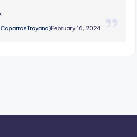
x
@CaparrosTroyano)
February 16, 2024