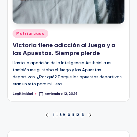
Publicado
Matriarcado
en
Victoria tiene adicción al Juego y a
las Apuestas. Siempre pierde
Hasta la aparición de la Inteligencia Artificial a mí
también me gustaba el Juego y las Apuestas
deportivas. ¿Por qué? Porque las apuestas deportivas
eran un reto para mi... era…
Legitimidad
noviembre 12, 2024
Publicado
por
Paginación
1
…
8
9
10
11
12
13
PÁGINA
SIGUIENTE
ANTERIOR
PÁGINA
de