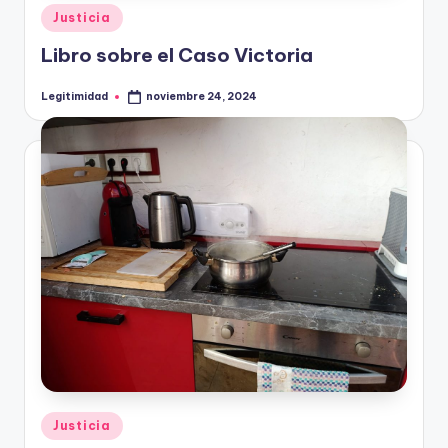
Publicado
Justicia
en
Libro sobre el Caso Victoria
Legitimidad
noviembre 24, 2024
Publicado
por
Publicado
Justicia
en