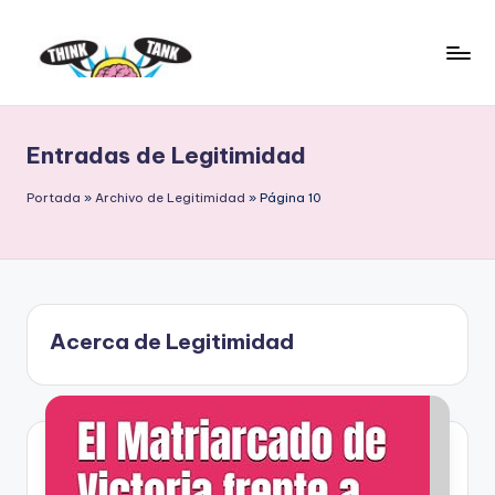
Saltar
al
E
Think
contenido
Tank
l
Entradas de Legitimidad
P
r
Portada
»
Archivo de Legitimidad
»
Página 10
o
y
e
Acerca de Legitimidad
c
t
o
L