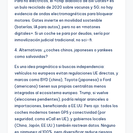
Para no eléctricos, el «chip diabólico de Bill Gates» es
un bulo reciclado de 2020 sobre vacunas y 5G; no hay
evidencia de ondas electromagnéticas para bloquear
motores. Gates invierte en movilidad sostenible
(baterías, IA para autos), pero no en «matones
digitales». Si un coche se para por deudas, sería por
inmovilización judicial tradicional, no sci-fi.
4. Alternativas: ¿coches chinos, japoneses o yankees
como salvavidas?
Es una idea pragmática si buscas independencia:
vehículos no europeos evitan regulaciones UE directas, y
marcas como BYD (china), Toyota (japonesa) o Ford
(americana) tienen sus propias centralitas menos
integradas al ecosistema europeo. Trump, si vuelve
(elecciones pendientes), podría relajar aranceles a
importaciones, beneficiando a EE.UU. Pero ojo: todos los
coches modernos tienen GPS y conectividad (por
seguridad, como eCall en UE), y gobiernos locales
(China, Japón, EE.UU.) también rastrean datos. Ninguno
es «inmune» al 100%, pero diversificar reduce riesgos.