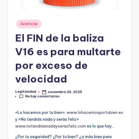
E
G
I
Publicado
Justicia
en
T
El FIN de la baliza
I
V16 es para multarte
M
I
por exceso de
D
velocidad
A
D
Legitimidad
noviembre 24, 2025
Publicado
No hay comentarios
por
«Lo hacemos por tu bien»,
ww
w.lohacemosportubien.es
y «No tendrás nada y serás feliz»
www.notendrasnadayserasfeliz.com
es lo que hay…
¿Por tu seguridad? ¿Por tu bien? ¿o más bien para