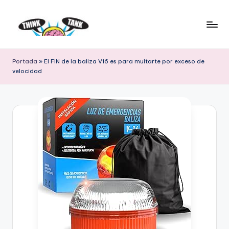
Saltar
al
E
Think
contenido
Tank
l
Portada
»
El FIN de la baliza V16 es para multarte por exceso de
velocidad
P
r
o
y
e
c
t
o
L