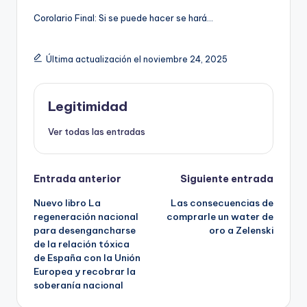
Corolario Final: Si se puede hacer se hará…
Última actualización el noviembre 24, 2025
Legitimidad
Ver todas las entradas
Navegación
Entrada anterior
Siguiente entrada
Nuevo libro La
Las consecuencias de
de
regeneración nacional
comprarle un water de
para desengancharse
oro a Zelenski
entradas
de la relación tóxica
de España con la Unión
Europea y recobrar la
soberanía nacional