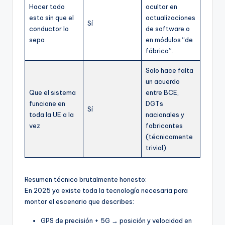
Hacer todo
ocultar en
esto sin que el
actualizaciones
Sí
conductor lo
de software o
sepa
en módulos “de
fábrica”.
Solo hace falta
un acuerdo
Que el sistema
entre BCE,
funcione en
DGTs
Sí
toda la UE a la
nacionales y
vez
fabricantes
(técnicamente
trivial).
Resumen técnico brutalmente honesto:
En 2025 ya existe toda la tecnología necesaria para
montar el escenario que describes:
GPS de precisión + 5G → posición y velocidad en