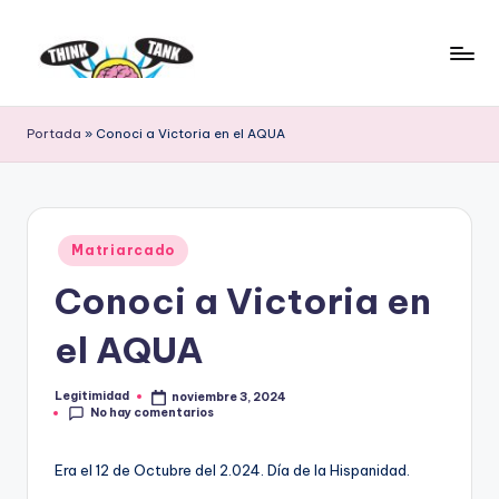
Saltar
al
E
Think
contenido
Tank
l
Portada
»
Conoci a Victoria en el AQUA
P
r
o
Publicado
Matriarcado
en
y
Conoci a Victoria en
e
el AQUA
c
t
Legitimidad
noviembre 3, 2024
Publicado
No hay comentarios
por
o
L
Era el 12 de Octubre del 2.024. Día de la Hispanidad.