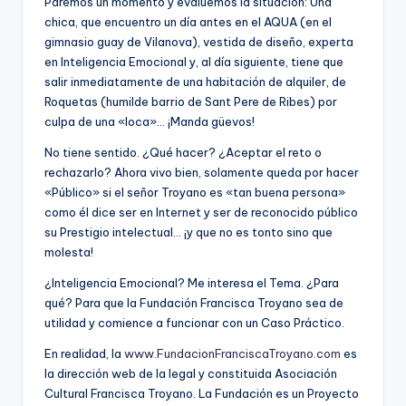
Paremos un momento y evaluemos la situación: Una
chica, que encuentro un día antes en el AQUA (en el
gimnasio guay de Vilanova), vestida de diseño, experta
en Inteligencia Emocional y, al día siguiente, tiene que
salir inmediatamente de una habitación de alquiler, de
Roquetas (humilde barrio de Sant Pere de Ribes) por
culpa de una «loca»… ¡Manda güevos!
No tiene sentido. ¿Qué hacer? ¿Aceptar el reto o
rechazarlo? Ahora vivo bien, solamente queda por hacer
«Público» si el señor Troyano es «tan buena persona»
como él dice ser en Internet y ser de reconocido público
su Prestigio intelectual… ¡y que no es tonto sino que
molesta!
¿Inteligencia Emocional? Me interesa el Tema. ¿Para
qué? Para que la Fundación Francisca Troyano sea de
utilidad y comience a funcionar con un Caso Práctico.
En realidad, la
www.FundacionFranciscaTroyano.com
es
la dirección web de la legal y constituida Asociación
Cultural Francisca Troyano. La Fundación es un Proyecto