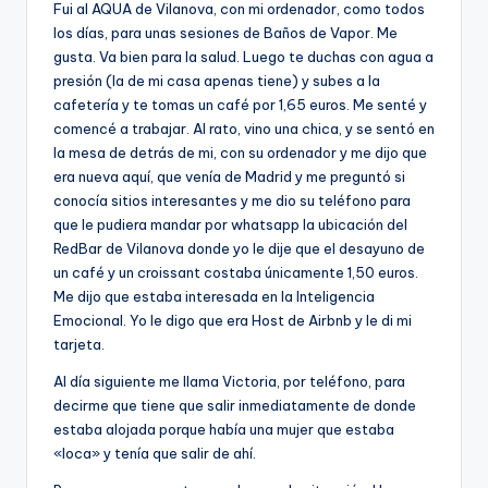
E
Fui al AQUA de Vilanova, con mi ordenador, como todos
G
los días, para unas sesiones de Baños de Vapor. Me
gusta. Va bien para la salud. Luego te duchas con agua a
I
presión (la de mi casa apenas tiene) y subes a la
T
cafetería y te tomas un café por 1,65 euros. Me senté y
comencé a trabajar. Al rato, vino una chica, y se sentó en
I
la mesa de detrás de mi, con su ordenador y me dijo que
M
era nueva aquí, que venía de Madrid y me preguntó si
conocía sitios interesantes y me dio su teléfono para
I
que le pudiera mandar por whatsapp la ubicación del
D
RedBar de Vilanova donde yo le dije que el desayuno de
un café y un croissant costaba únicamente 1,50 euros.
A
Me dijo que estaba interesada en la Inteligencia
D
Emocional. Yo le digo que era Host de Airbnb y le di mi
tarjeta.
Al día siguiente me llama Victoria, por teléfono, para
decirme que tiene que salir inmediatamente de donde
estaba alojada porque había una mujer que estaba
«loca» y tenía que salir de ahí.