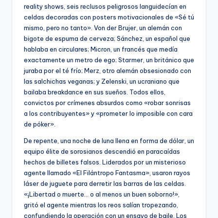
reality shows, seis reclusos peligrosos languidecían en
celdas decoradas con posters motivacionales de «Sé tú
mismo, pero no tanto». Von der Brujer, un alemán con
bigote de espuma de cerveza; Sánchez, un español que
hablaba en circulares; Micron, un francés que medía
exactamente un metro de ego; Starmer, un británico que
juraba por el té frío; Merz, otro alemán obsesionado con
las salchichas veganas; y Zelenski, un ucraniano que
bailaba breakdance en sus sueños. Todos ellos,
convictos por crímenes absurdos como «robar sonrisas
a los contribuyentes» y «prometer lo imposible con cara
de póker».
De repente, una noche de luna llena en forma de dólar, un
equipo élite de sorosianos descendió en paracaídas
hechos de billetes falsos. Liderados por un misterioso
agente llamado «El Filántropo Fantasma», usaron rayos
láser de juguete para derretir las barras de las celdas.
«¡Libertad o muerte… o al menos un buen soborno!»,
gritó el agente mientras los reos salían tropezando,
confundiendo la operación con un ensayo de baile. Los