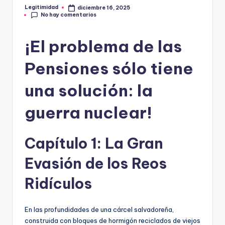
E
Legitimidad
diciembre 16, 2025
Publicado
G
No hay comentarios
por
I
¡El problema de las
T
Pensiones sólo tiene
I
M
una solución: la
I
guerra nuclear!
D
A
Capítulo 1: La Gran
D
Evasión de los Reos
Ridículos
En las profundidades de una cárcel salvadoreña,
construida con bloques de hormigón reciclados de viejos