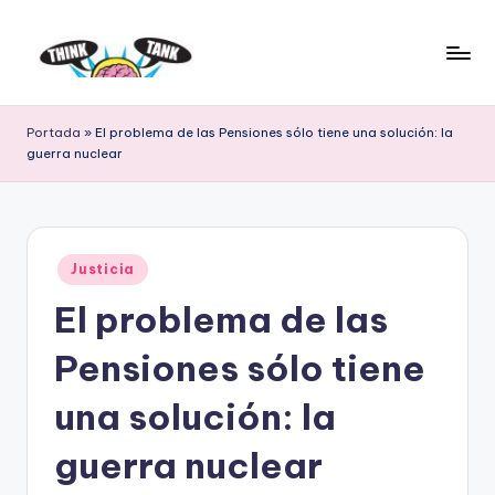
Saltar
al
E
Think
contenido
Tank
l
Portada
»
El problema de las Pensiones sólo tiene una solución: la
guerra nuclear
P
r
o
Publicado
y
Justicia
en
El problema de las
e
c
Pensiones sólo tiene
t
una solución: la
o
guerra nuclear
L