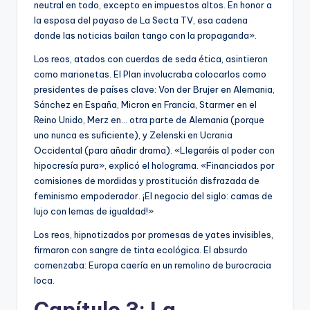
neutral en todo, excepto en impuestos altos. En honor a
la esposa del payaso de La Secta TV, esa cadena
donde las noticias bailan tango con la propaganda».
Los reos, atados con cuerdas de seda ética, asintieron
como marionetas. El Plan involucraba colocarlos como
presidentes de países clave: Von der Brujer en Alemania,
Sánchez en España, Micron en Francia, Starmer en el
Reino Unido, Merz en… otra parte de Alemania (porque
uno nunca es suficiente), y Zelenski en Ucrania
Occidental (para añadir drama). «Llegaréis al poder con
hipocresía pura», explicó el holograma. «Financiados por
comisiones de mordidas y prostitución disfrazada de
feminismo empoderador. ¡El negocio del siglo: camas de
lujo con lemas de igualdad!»
Los reos, hipnotizados por promesas de yates invisibles,
firmaron con sangre de tinta ecológica. El absurdo
comenzaba: Europa caería en un remolino de burocracia
loca.
Capítulo 3: La