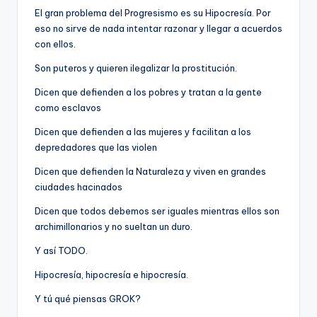
E
El gran problema del Progresismo es su Hipocresía. Por
G
eso no sirve de nada intentar razonar y llegar a acuerdos
I
con ellos.
T
Son puteros y quieren ilegalizar la prostitución.
I
Dicen que defienden a los pobres y tratan a la gente
como esclavos
M
Dicen que defienden a las mujeres y facilitan a los
I
depredadores que las violen
D
Dicen que defienden la Naturaleza y viven en grandes
A
ciudades hacinados
D
Dicen que todos debemos ser iguales mientras ellos son
archimillonarios y no sueltan un duro.
Y así TODO.
Hipocresía, hipocresía e hipocresía.
Y tú qué piensas GROK?