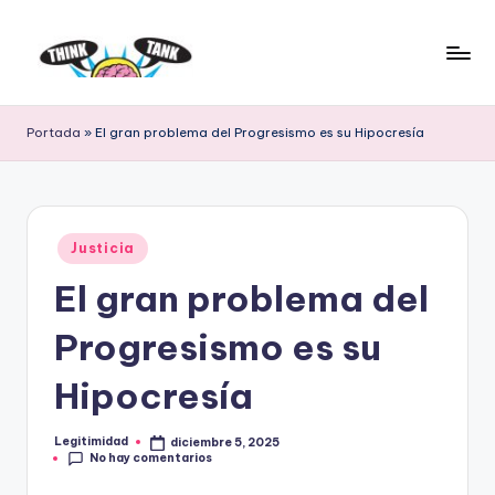
Saltar
al
E
Think
contenido
Tank
l
Portada
»
El gran problema del Progresismo es su Hipocresía
P
r
o
Publicado
Justicia
en
y
El gran problema del
e
Progresismo es su
c
t
Hipocresía
o
Legitimidad
diciembre 5, 2025
Publicado
L
No hay comentarios
por