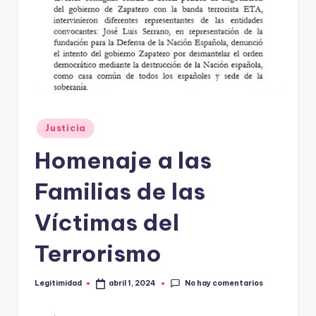
E
G
I
T
I
M
Publicado
Justicia
I
en
Homenaje a las
D
A
Familias de las
D
Víctimas del
Terrorismo
No hay comentarios
Legitimidad
abril 1, 2024
Publicado
por