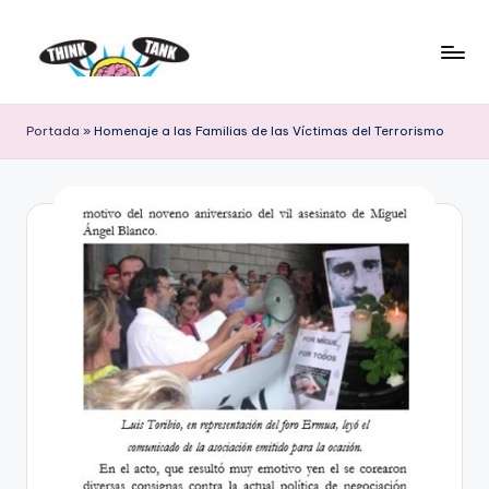
Saltar
al
E
Think
contenido
Tank
l
Portada
»
Homenaje a las Familias de las Víctimas del Terrorismo
P
r
o
y
e
c
t
o
L