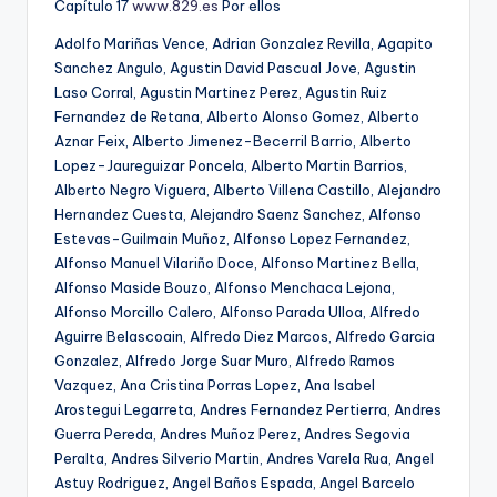
Capítulo 17
www.829.e
s
Por ellos
Adolfo Mariñas Vence, Adrian Gonzalez Revilla, Agapito Sanchez Angulo, Agustin David Pascual Jove, Agustin Laso Corral, Agustin Martinez Perez, Agustin Ruiz Fernandez de Retana, Alberto Alonso Gomez, Alberto Aznar Feix, Alberto Jimenez-Becerril Barrio, Alberto Lopez-Jaureguizar Poncela, Alberto Martin Barrios, Alberto Negro Viguera, Alberto Villena Castillo, Alejandro Hernandez Cuesta, Alejandro Saenz Sanchez, Alfonso Estevas-Guilmain Muñoz, Alfonso Lopez Fernandez, Alfonso Manuel Vilariño Doce, Alfonso Martinez Bella, Alfonso Maside Bouzo, Alfonso Menchaca Lejona, Alfonso Morcillo Calero, Alfonso Parada Ulloa, Alfredo Aguirre Belascoain, Alfredo Diez Marcos, Alfredo Garcia Gonzalez, Alfredo Jorge Suar Muro, Alfredo Ramos Vazquez, Ana Cristina Porras Lopez, Ana Isabel Arostegui Legarreta, Andres Fernandez Pertierra, Andres Guerra Pereda, Andres Muñoz Perez, Andres Segovia Peralta, Andres Silverio Martin, Andres Varela Rua, Angel Astuy Rodriguez, Angel Baños Espada, Angel Barcelo Naranjo, Angel Berazadi Urbe, Angel Cruz Salcines, Angel De La Higuera Lopez, Angel Facal Soto, Angel Flores Jimenez, Angel Garcia Perez, Angel Garcia Rabadan, Angel Gonzalez Pozo, Angel Maria Gonzalez Sabino, Angel Martinez Trelles, Angel Pacheco Pata, Angel Pascual Mugica, Angel Postigo Mejias, Angel Prado Mella, Angel Retamar Nogales, Angel Rivera Navarron, Angel Rodriguez Sanchez, Angel Zapatero Antolin, Aniano Sutil Pelayo, Anibal Izquierdo Emperador, Anselmo Duran Vidal, Antonio Ales Martinez, Antonio Alonso Palacin, Antonio Angel Lopez Martinez Colmenero, Antonio Cedillo Toscano, Antonio De Vicente Comesaña, Antonio Diaz Garcia, Antonio Echevarria Albizu, Antonio Emilio Muñoz Cariñanos, Antonio Fernandez Alvarez, Antonio Fernandez Guzman, Antonio Frutos Sualdea, Antonio Galan Aceituno, Antonio Garcia Argente, Antonio Gomez Osuna, Antonio Gomez Ramos, Antonio Gonzalez Herrera, Antonio Heredero Gil, Antonio Hernandez Fernandez-Segura , Antonio Huegun Aguirre, Antonio Jesus Trujillo Comino, Antonio Jose Martos Martinez, Antonio Lancharro Reyes, Antonio Ligero Hec, Antonio Lobo Aguado, Antonio Lopez Carrera, Antonio Marin Gamero, Antonio Mateo Melero, Antonio Mesa Portillo, Antonio Molina Martin, Antonio Nieves Cañuelo, Antonio Noguera Garcia, Antonio Palomo Perez, Antonio Pastor Martin, Antonio Peña Solis, Antonio Perez Garcia, Antonio Ramirez Gallardo, Antonio Ramos Ramirez, Antonio Recio Claver, Antonio Ricondo Somoza, Antonio Ricote Castillo, Antonio Torron Santamaria, Antonio Velasco Benito, Aquilino Joaquin Vasco Alvarez, Argimiro Garcia Estevez, Armando Medina Sanchez, Arturo Anguera Valles, Arturo Lopez Hernandez, Arturo Quintanilla Salas, Ascensión Garcia Ortiz, Augusto Unceta Barrenechea, Aureliano Calvo Val, Aureliano Rodriguez Arena, Aurelio Navio Navio, Aurelio Perez-Zamora Camara, Aurelio Prieto Prieto, Aurelio Salgueiro Lopez, Avelino Palma Brioa, Baldomero Barral Fernandez, Barbara Serret Cervantes, Basilio Altuna Fernandez Arroyobe, Bejamin Sancho Legido, Benicio Alonso Gomez, Benigno Garcia Diaz, Benito Arroyo Gutierrez, Benito Morales Fabian, Benjamin Fernandez Fernandez, Benjamin Quintano Carrero, Bernardo Perez Sobrino, Bonifacio Martín Hernando, Candido Cuña Gonzalez, Carlos Arberas Arroyo, Carlos De Arguimberri Elorriaga, Carlos Diaz Arcocha, Carlos Fernandez Valcarcel, Carlos Garcia Fernandez, Carlos Jose Marrero Sanabria, Carlos Manuel Patiño Casanova, Carlos Perez Dacosta, Carlos Sanz Biurrun, Carlos Vesteiro Perez, Carmelo Bella Alamo, Carmen Pascual Carrillo, Carmen Tagle Gonzalez, Cecilio Gallego Alaminos, Ceferino Peña Zubia, Cesar Garcia Contonente, Cesar Uceda Vera, Ciriaco Sanz Garcia, Clement Perret, Concepción Perez Paino, Conrada Muñoz Herrera, Constantino Gomez Barcia, Consuelo Ortega Perez, Cosntantino Ortin Gil, Cristina Monica Illarramendi Ricci, Cristobal Colon De Carbajal Maroto, Cristobal Diaz Garcia, Cristobal Martin Luengo, Damaso Sanchez Soto, Daniel Enriquez Garcia, Daniel Garrido Velasco, Daniel Lopez Tizon, Daniel Villar Encisco, Daniela Velasco Martinez De Vidaurreta, Demetrio Lesmes Martin, Diego Alfaro Orihuela, Diego Fernandez-Montes Rojas, Diego Torrente Reverte, Dionisio Herrero Albiñana, Dionisio Imaz Gorostiza-Goiza, Dionisio Rey Amez, Dionisio Villadangos Calvo, Domingo Garcia Gonzalez, Domingo Merino Arevalo, Domingo Olivo Esparza, Domingo Puente Marin, Domingo Sanchez Muñoz, Donato Calzado Garcia, Dorotea Perting, Eduardo Hidalgo Carzo, Eduardo Lopez Moreno, Eduardo Navarro Cañada, Eduardo Sobrino Gonzalez, Eduardo Vadillo Vadillo, Eladio Rodriguez Garcia, Elena Maria Moreno Jimenez, Elias Elexpe Asandoa, Elias Garcia Gonzalez, Eliodoro Arriaga Ciaurre, Eloy Garcia Cambra, Emilio Capilla Tocado, Emilio Castillo Lopez De La Franca, Emilio Fernandez Arias, Emilio Guezala Aramburu, Emilio Lopez De La Peña, Emilio Tejedor Fuentes, Engraciano Gonzalez Macho, Enrique Aguilar Prieto, Enrique Aresti Urien, Enrique Martinez Hernandez, Enrique Moreno Arguilea, Enrique Nieto Viyella, Epifanio Benito Vidal Vazquez, Ernest Lluch Martin, Estanislao Galindez Llano, Esteban Alvarez Merayo, Esteban Beldarrain Madariaga, Esteban Del Amo Garcia, Esteban Maldonado Llorente, Esteban Saez Gomez, Esther Barrera Alcaraz, Eugene Kent Brown, Eugenio Lazaro Valle, Eugenio Olaciregui Borda, Eugenio Recio Garcia, Eugenio Saracibar Gonzalez De Durana, Eutimio Gomez Gomez, Fabio Moreno Asla, Fausto Escrigas Estrada, Federico Carro Jimenez, Felipe Caparros Ubierna, Felipe Extremiana Unanue, Felix Ayuso Pinel, Felix De Diego Martinez, Felix Galindez Llano, Felix Gallego Salmon, Felix Peña Mazagatos, Felix Ramos Bailon, Fermin Monasterio Perez, Fernando Amor Calvo, Fernando Buesa Blanco, Fernando Espinola Rodriguez, Fernando Jimenez Pascual, Fernando Llorente Roiz, Fernando Mugica Herzog, Fernando Quiroga Veiga, Fidel Davila Garijo, Florentino Lopez Del Castillo, Francisca Baeza Alarcon, Francisco Almagro Carmona, Francisco Alvarez Gomez, Francisco Arratibel Fuentes, Francisco Berlanga Robles, Francisco Cano Consuegra, Francisco Carballar Muñoz, Francisco Carrillo Garcia, Francisco Casanova Vicente, Francisco Casillas Martin, Francisco Cebrian Cabezas, Francisco Cipriano Diaz Sanchez, Francisco De Asis Liesa Morote, Francisco Diaz De Cerio Gomez, Francisco Espina Vargas, Francisco Exposito Camio, Francisco Frances Garzon, Francisco Gil Mondoza, Francisco Gomez GomezJimenez, Francisco Gomez Vaquero, Francisco Gonzalez Ruiz, Francisco Herrera Jimenez, Francisco Javier Collado Azurmendi, Francisco Javier Delgado Gonzalez-Navarro, Francisco Javier Fernandez De La Justicia, Francisco Javier Gomez Elosegui, Francisco Javier Zabaleta Azpitarte, Francisco Lopez Bescos, Francisco Martin Gonzalez, Francisco Mateu Canoves, Francisco Medina Albala, Francisco Miguel Sanchez, Francisco Mota Calvo, Francisco Moya Jimenez, Francisco Muriel Muñoz, Francisco Perez Perez, Francisco Puig Mestre, Francisco Rivas Lopez, Francisco Robles Fuentes, Francisco Royo Gimenez, Francisco Ruiz Fernandez, Francisco Tomas Y Valiente, Francisco Veguillas Elices, Froilan Elespe Inciarte, Gabriel Alonso Perejil, Genaro Garcia De Andoain Larrinaga, Gerardo Garcia Perez, German Aguirre Irausegui, Gines Pujante Garcia, Gregorio Caño Garcia, Gregorio Hernandez Corchete, Gregorio Ordoñez Fenollar, Gregorio Posada Zurron, Guadalupe Redondo Vian, Guillermo Quintana Lacaci, Guillermo Tevar Saco, Hector Abraham Muñoz Espinoza, Hortensia Gonzalez Ruiz, Ignacio Arocena Arbelaiz, Ignacio Bañuelos Laso, Ignacio Barangua Arbues, Ignacio Ibarguchi Erostarbe, Ignacio Mateu Isturiz, Ignacio Montes Abal, Ignacio Olaiz Michelena, Ignacio Perez Alvarez, Ignacio Totorika Vega, Ignacio Urrutia Bilbao, Irene Fernandez Perera, Isidoro Diez Raton, Isidro Jimenez Dual, Isidro Usabiaga Esnaola, Jaime Arrese Arizmendirrieta, Jaime Bilbao Iglesias, Jaun Manuel Garcia Mencia, Javier Baro Diaz De Figueroa, Javier Esteban Plaza, Javier Mijangos Martinez De Bujo, Javier Ybarra Berges, Jeronimo Vera Garcia, Jesus Abalos Gimenez, Jesus Agustin Cuesta Abril, Jesus Alcocer Jimenez, Jesus Blanco Cereceda, Jesus Escudero Garcia, Jesus Garcia Garcia, Jesus Gimenez Gimeno, Jesus Hernando Ortega, Jesus Holgado Sabio, Jesus Ildefonso Garcia Vadillo, Jesus Mª Gonzalez Ituero, Jesus Maria Colomo Rodriguez, Jesus Maria Echeveste Toledo, Jesus Maria Freixes Montes, Jesus Ordoñez Perez, Jesus Pascual Martin, Jesus Pedrosa Urquiza, Jesus Perez Palma, Jesus Rebollo Garcia, Jesus Sanchez Lozano, Jesus Sanchez Martinez, Jesus Ulayar Liciaga, Jesus Vadaurre Ollita, Jesus Velasco Zuazola, Joaquin Becerra Calvente, Joaquin Gorjon Gonzalez, Joaquin Imaz Martinez, Joaquin Maria Azaola Martinez, Joaquin Martin Moya, Joaquin Martinez Simon, Joaquin Ramos Gomez, Joaquina Patricia Llanillo Borbolla, Jordi Vicente Manzanares, Jorge Diez Elorza, Jorge Juan Garcia Carneiro, Jose Alberto Carretero Sogel, Jose Alberto Lisalde Ramos, Jose Aldaolea Abaitua, Jose Angel Alvarez Suarez, Jose Angel De Jesus Encinas, Jose Angel Garrido Martinez, Jose Angel Ramos Saavedra, Jose Angel Santos Laranga, Jose Ansean Castro, Jose Antonio Alvarez Diez, Jose Antonio Barrado Recio, Jose Antonio Cardosa Morales, Jose Antonio Ferreiro Gonzalez, Jose Antonio Ferri Perez, Jose Antonio Goicoechea Asla, Jose Antonio Julian Ballano, Jose Antonio Merenciano Ruiz, Jose Antonio Moreno Nuñez, Jose Antonio Peña Medina, Jose Antonio Santamaria Vaqueriza, Jose Antonio Vivo Undabarrena, Jose Artero Quiles, Jose Aybar Yañez, Jose Benigno Villalobos Blanco, Jose Benito Diaz Garcia, Jose Benito Sanchez Sanchez, Jose Calvo De La Hoz, Jose Calvo Gutierrez, Jose Diaz Fernandez, Jose Diaz Linares, Jose Diez Perez, Jose Edmundo Casañ Perez-Serrano, Jose Espinosa Viscarret, Jose Exposito Afan, Jose Fernando Artola Goicoechea, Jose Fragoso Martin, Jose Francisco Hernandez Herrera, Jose Francisco Querol Lombardero, Jose Garcia Gastiain, Jose Giemenez Mayoral, Jose Gomez Martiñan, Jose Gomez Solis, Jose Gomez Trillo, Jose Herrero Quiles, Jose Humbert