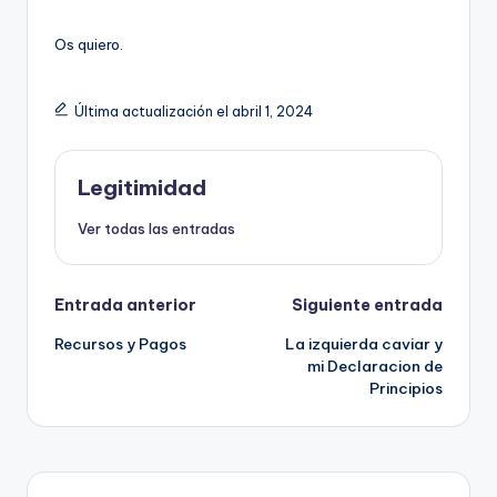
Os quiero.
Última actualización el abril 1, 2024
Legitimidad
Ver todas las entradas
Navegación
Entrada anterior
Siguiente entrada
Recursos y Pagos
La izquierda caviar y
de
mi Declaracion de
Principios
entradas