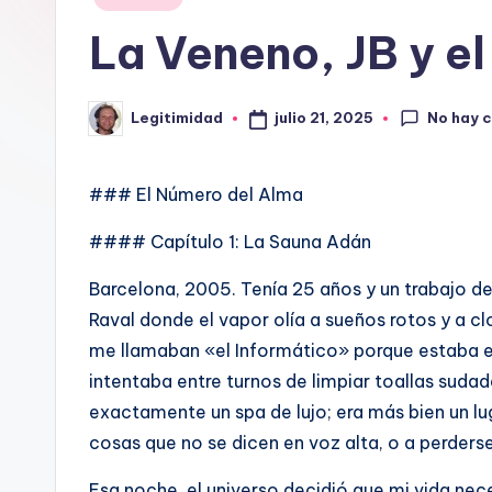
o
en
La Veneno, JB y e
L
E
No hay 
julio 21, 2025
Legitimidad
Publicado
por
G
### El Número del Alma
I
#### Capítulo 1: La Sauna Adán
T
Barcelona, 2005. Tenía 25 años y un trabajo d
I
Raval donde el vapor olía a sueños rotos y a c
M
me llamaban «el Informático» porque estaba es
intentaba entre turnos de limpiar toallas suda
I
exactamente un spa de lujo; era más bien un l
D
cosas que no se dicen en voz alta, o a perderse
A
Esa noche, el universo decidió que mi vida neces