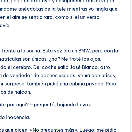
ada, pagó en efectivo y desapareció tras el vapor.
dome anécdotas de la tele mientras yo fingía que
en el aire se sentía raro, como si el universo
avía.
frente a la sauna. Esta vez era un BMW, pero con la
atrículas son únicas, ¿no? Me froté los ojos,
o el cerebro. Del coche salió José Blanco, otro
a de vendedor de coches usados. Venía con prisas,
 mi sorpresa, también pidió una cabina privada. Pero
jos de halcón.
te por aquí? —preguntó, bajando la voz.
do inocencia.
esas que dicen: «No preguntes más». Luego, me pidió