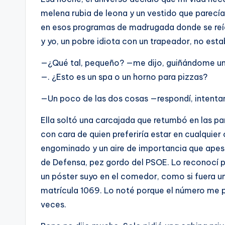
melena rubia de leona y un vestido que parecía g
D
en esos programas de madrugada donde se reían
y yo, un pobre idiota con un trapeador, no est
—¿Qué tal, pequeño? —me dijo, guiñándome un 
—. ¿Esto es un spa o un horno para pizzas?
—Un poco de las dos cosas —respondí, intentan
Ella soltó una carcajada que retumbó en las pa
con cara de quien preferiría estar en cualquier o
engominado y un aire de importancia que apest
de Defensa, pez gordo del PSOE. Lo reconocí po
un póster suyo en el comedor, como si fuera un
matrícula 1069. Lo noté porque el número me 
veces.