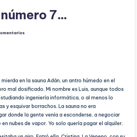
l número 7…
comentarios
e mierda en la sauna Adán, un antro húmedo en el
loro mal dosificado. Mi nombre es Luis, aunque todos
tudiando ingeniería informática, o al menos lo
das y esquivar borrachos. La sauna no era
ugar donde la gente venía a esconderse, a negociar
 en nubes de vapor. Yo solo quería pagar el alquiler.
itaba un giro. Entró ella, Cristina, La Veneno, con su