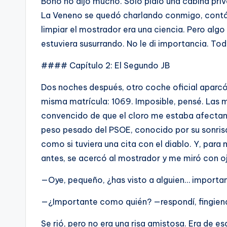
Bono no dijo mucho. Solo pidió una cabina priv
La Veneno se quedó charlando conmigo, contán
limpiar el mostrador era una ciencia. Pero algo 
estuviera susurrando. No le di importancia. Tod
#### Capítulo 2: El Segundo JB
Dos noches después, otro coche oficial aparcó 
misma matrícula: 1069. Imposible, pensé. Las m
convencido de que el cloro me estaba afectand
peso pesado del PSOE, conocido por su sonris
como si tuviera una cita con el diablo. Y, para
antes, se acercó al mostrador y me miró con o
—Oye, pequeño, ¿has visto a alguien… importan
—¿Importante como quién? —respondí, fingien
Se rió, pero no era una risa amistosa. Era de 