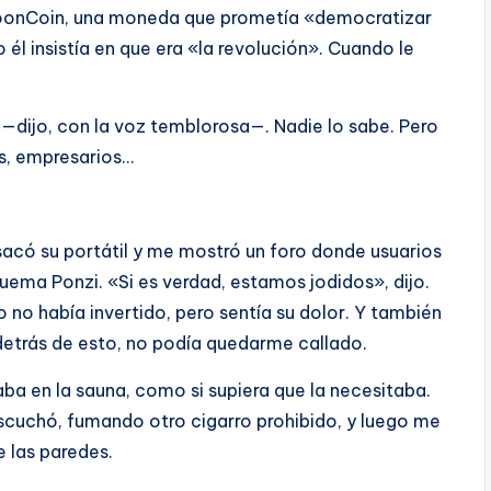
 MoonCoin, una moneda que prometía «democratizar
o él insistía en que era «la revolución». Cuando le
—dijo, con la voz temblorosa—. Nadie lo sabe. Pero
s, empresarios…
sacó su portátil y me mostró un foro donde usuarios
a Ponzi. «Si es verdad, estamos jodidos», dijo.
 no había invertido, pero sentía su dolor. Y también
detrás de esto, no podía quedarme callado.
ba en la sauna, como si supiera que la necesitaba.
 escuchó, fumando otro cigarro prohibido, y luego me
e las paredes.