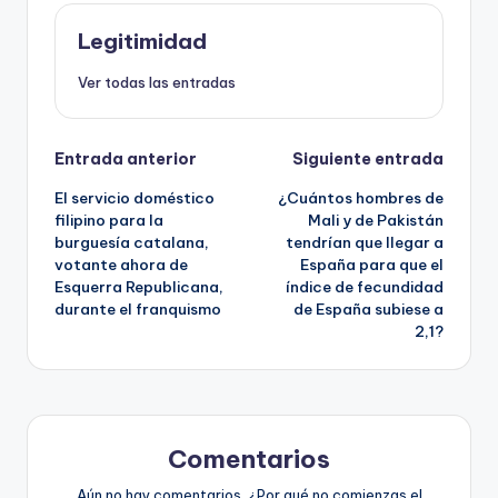
Legitimidad
Ver todas las entradas
Navegación
Entrada anterior
Siguiente entrada
El servicio doméstico
¿Cuántos hombres de
de
filipino para la
Mali y de Pakistán
burguesía catalana,
tendrían que llegar a
entradas
votante ahora de
España para que el
Esquerra Republicana,
índice de fecundidad
durante el franquismo
de España subiese a
2,1?
Comentarios
Aún no hay comentarios. ¿Por qué no comienzas el