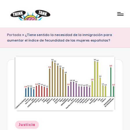
Saltar
al
E
Think
contenido
Tank
l
Portada
»
¿Tiene sentido la necesidad de la inmigración para
aumentar el índice de fecundidad de las mujeres españolas?
P
r
o
y
e
c
t
o
L
Publicado
Justicia
en