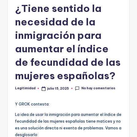
E
¿Tiene sentido la
G
necesidad de la
I
T
inmigración para
I
aumentar el índice
M
de fecundidad de las
I
D
mujeres españolas?
A
No hay comentarios
Legitimidad
julio 15, 2025
D
Publicado
por
Y GROK contesta:
La idea de usar la inmigración para aumentar el índice de
fecundidad de las mujeres españolas tiene matices y no
es una solución directa ni exenta de problemas. Vamos a
desglosarlo: